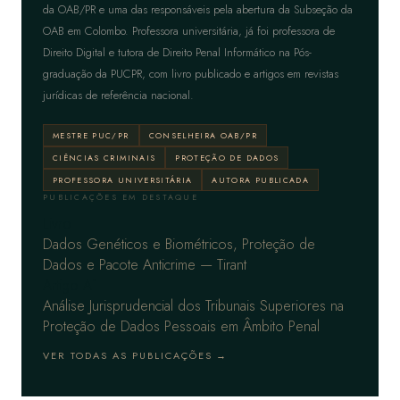
da OAB/PR e uma das responsáveis pela abertura da Subseção da
OAB em Colombo. Professora universitária, já foi professora de
Direito Digital e tutora de Direito Penal Informático na Pós-
graduação da PUCPR, com livro publicado e artigos em revistas
jurídicas de referência nacional.
MESTRE PUC/PR
CONSELHEIRA OAB/PR
CIÊNCIAS CRIMINAIS
PROTEÇÃO DE DADOS
PROFESSORA UNIVERSITÁRIA
AUTORA PUBLICADA
PUBLICAÇÕES EM DESTAQUE
Livro
Dados Genéticos e Biométricos, Proteção de
Dados e Pacote Anticrime — Tirant
Artigo A1
Análise Jurisprudencial dos Tribunais Superiores na
Proteção de Dados Pessoais em Âmbito Penal
VER TODAS AS PUBLICAÇÕES →