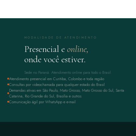
MODALIDADE DE ATENDIMENTO
Presencial e
online,
onde você estiver.
Sede no Paraná. Atendimento online para todo o Brasil.
Atendimento presencial em Curitiba, Colombo e toda região
Consultas por videochamada para qualquer estado do Brasil
Demandas ativas em São Paulo, Mato Grosso, Mato Grosso do Sul, Santa
Catarina, Rio Grande do Sul, Brasília e outros
Comunicação ágil por WhatsApp e e-mail