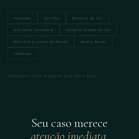
Colombo
Curitiba
Bocaiúva do Sul
Almirante Tamandaré
Campina Grande do Sul
Matinhos e Litoral do Paraná
Quatro Barras
Itaperuçu
Atendimento online disponível para todo o Brasil
Seu caso merece
atenção imediata.