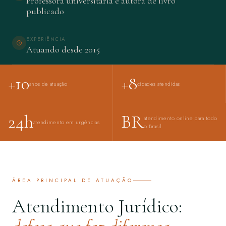
Professora universitária e autora de livro
publicado
EXPERIÊNCIA
Atuando desde 2015
+10
+8
anos de atuação
cidades atendidas
24h
BR
atendimento online para todo
atendimento em urgências
o Brasil
ÁREA PRINCIPAL DE ATUAÇÃO
Atendimento Jurídico: